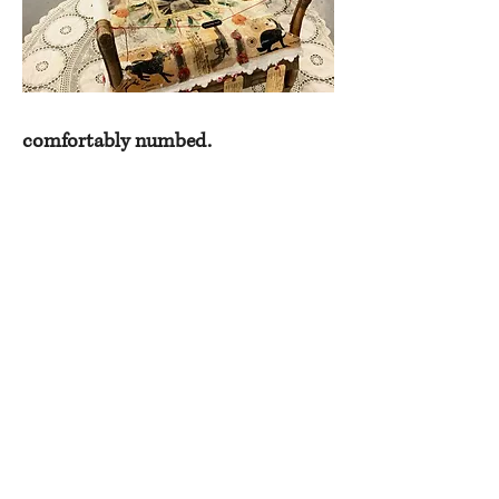
comfortably numbed.
sculpture faite de mediums mixtes,
commisionnée pour l'exposition
Guns
in America
en Californie.
Mixed media sculpture commissioned
for the exhibit
Guns in America
in
California.